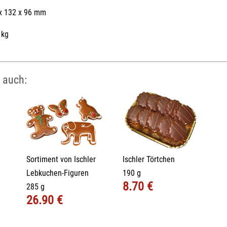
 x 132 x 96 mm
 kg
 auch:
Sortiment von Ischler
Ischler Törtchen
Lebkuchen-Figuren
190 g
8.70 €
285 g
26.90 €