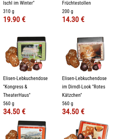
Ischl im Winter"
Früchtestollen
310 g
200 g
19.90 €
14.30 €
Elisen-Lebkuchendose
Elisen-Lebkuchendose
"Kongress &
im Dirndl-Look "Rotes
TheaterHaus"
Kätzchen"
560 g
560 g
34.50 €
34.50 €