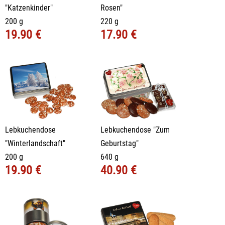
"Katzenkinder"
Rosen"
200 g
220 g
19.90 €
17.90 €
Lebkuchendose
Lebkuchendose "Zum
"Winterlandschaft"
Geburtstag"
200 g
640 g
19.90 €
40.90 €