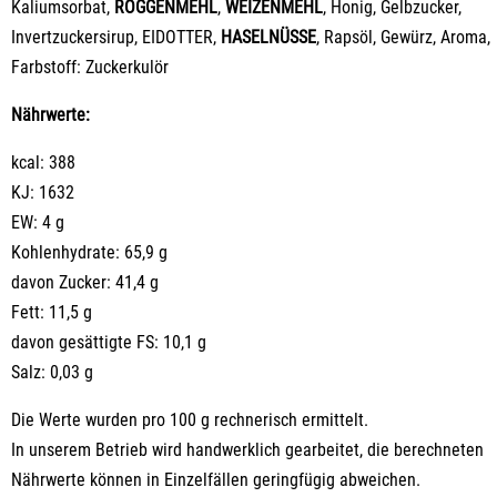
Kaliumsorbat,
ROGGENMEHL
,
WEIZENMEHL
, Honig, Gelbzucker,
Invertzuckersirup, EIDOTTER,
HASELNÜSSE
, Rapsöl, Gewürz, Aroma,
Farbstoff: Zuckerkulör
Nährwerte:
kcal: 388
KJ: 1632
EW: 4 g
Kohlenhydrate: 65,9 g
davon Zucker: 41,4 g
Fett: 11,5 g
davon gesättigte FS: 10,1 g
Salz: 0,03 g
Die Werte wurden pro 100 g rechnerisch ermittelt.
In unserem Betrieb wird handwerklich gearbeitet, die berechneten
Nährwerte können in Einzelfällen geringfügig abweichen.