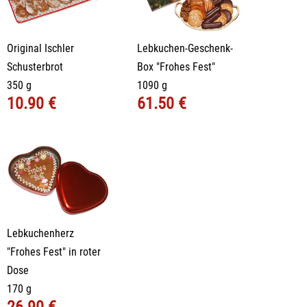
Original Ischler
Lebkuchen-Geschenk-
Schusterbrot
Box "Frohes Fest"
350 g
1090 g
10.90 €
61.50 €
Lebkuchenherz
"Frohes Fest" in roter
Dose
170 g
26.90 €