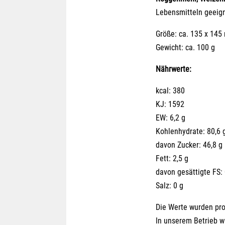
Lebensmitteln geeign
Größe: ca. 135 x 14
Gewicht: ca. 100 g
Nährwerte:
kcal: 380
KJ: 1592
EW: 6,2 g
Kohlenhydrate: 80,6 
davon Zucker: 46,8 g
Fett: 2,5 g
davon gesättigte FS: 
Salz: 0 g
Die Werte wurden pro 
In unserem Betrieb w