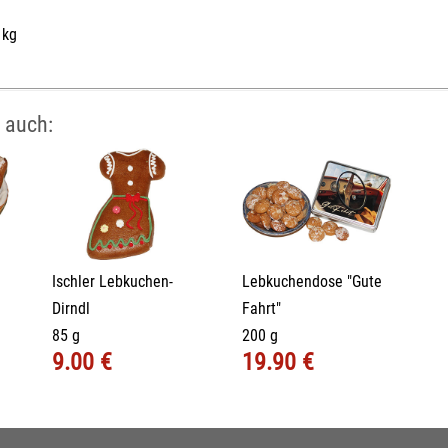
 kg
 auch:
Ischler Lebkuchen-
Lebkuchendose "Gute
Dirndl
Fahrt"
85 g
200 g
9.00 €
19.90 €