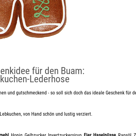
enkidee für den Buam:
bkuchen-Lederhose
en und gutschmeckend - so soll sich doch das ideale Geschenk für den
 Lebkuchen, von Hand schön und lustig verziert.
mehl
, Honig, Gelbzucker, Invertzuckersirup,
Eier, Haselnüsse
, Rapsöl, 