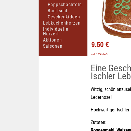
Pappschachteln
Bad Ischl
Geschenkideen
Lebkuchenherzen
Individuelle
Herzerl
Aktionen
9.50 €
Saisonen
inkl. 10% MwSt.
Eine Gesch
Ischler Le
Witzig, schön anzuseh
Lederhose!
Hochwertiger Ischler
Zutaten:
Roggenmehl, Weizen