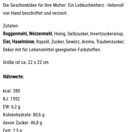
Die Geschenkidee für Ihre Mutter:
Ein Lebkuchenherz - liebevoll
von Hand beschriftet und verziert.
Zutaten:
Roggenmehl, Weizenmehl
, Honig, Gelbzucker, Invertzuckersirup,
Eier, Haselnüsse
, Rapsöl, Zucker, Gewürz, Aroma, Traubenzucker,
Dekor mit für Lebensmittel geeigneten Farbstoffen.
Größe ist ca. 22 x 22 cm
Nährwerte:
kcal: 380
KJ: 1592
EW: 6,2 g
Kohlenhydrate: 80,6 g
davon Zucker: 46,8 g
Fett: 2,5 g