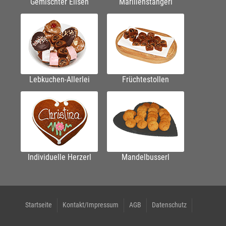
Gemischter Elisen
Marillenstangerl
Lebkuchen-Allerlei
Früchtestollen
Individuelle Herzerl
Mandelbusserl
Startseite
Kontakt/Impressum
AGB
Datenschutz