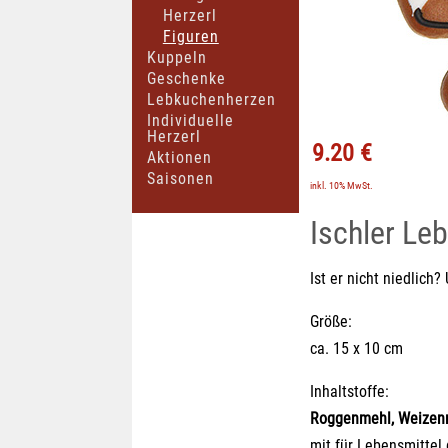
Herzerl
Figuren
Kuppeln
Geschenke
Lebkuchenherzen
Individuelle
Herzerl
9.20 €
Aktionen
Saisonen
inkl. 10% MwSt.
Ischler Le
Ist er nicht niedlich
Größe:
ca. 15 x 10 cm
Inhaltstoffe:
Roggenmehl, Weizen
mit für Lebensmittel