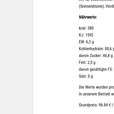
(Sonnenblume), Verdic
Nährwerte:
kcal: 380
KJ: 1592
EW: 6,2 g
Kohlenhydrate: 80,6 
davon Zucker: 46,8 g
Fett: 2,5 g
davon gesättigte FS: 
Salz: 0 g
Die Werte wurden pro 
In unserem Betrieb w
Grundpreis: 96.84 € /