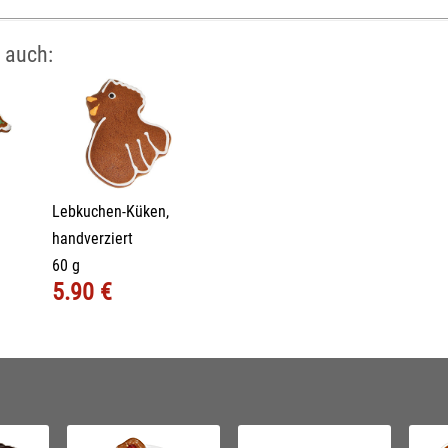
 auch:
Lebkuchen-Küken,
handverziert
60 g
5.90 €