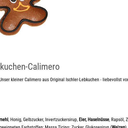
bkuchen-Calimero
? Unser kleiner Calimero aus Original Ischler-Lebkuchen - liebevollst vo
mehl
, Honig, Gelbzucker, Invertzuckersirup,
Eier, Haselnüsse
, Rapsöl, 
 geeigneten Farbstoffen; Massa Ticino:
Zucker, Glukosesirup (
Weizen
)