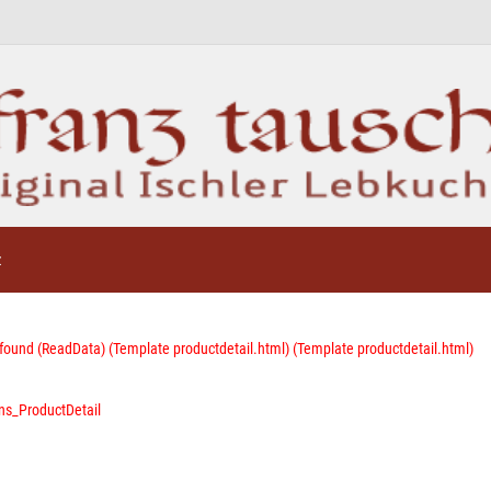
z
 found (ReadData) (Template productdetail.html) (Template productdetail.html)
ns_ProductDetail