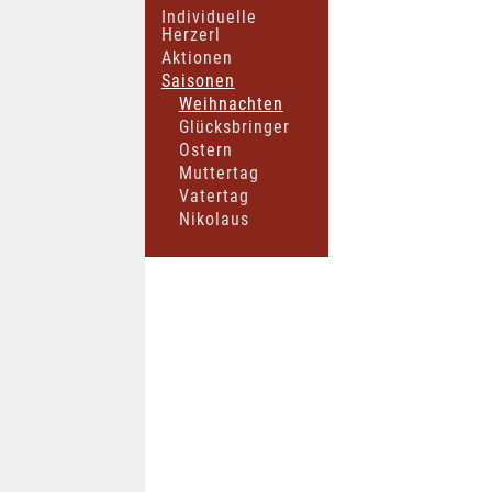
Individuelle
Herzerl
Aktionen
Saisonen
Weihnachten
Glücksbringer
Ostern
Muttertag
Vatertag
Nikolaus