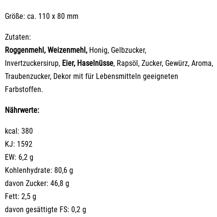
Größe: ca. 110 x 80 mm
Zutaten:
Roggenmehl, Weizenmehl,
Honig, Gelbzucker,
Invertzuckersirup,
Eier, Haselnüsse
, Rapsöl, Zucker, Gewürz, Aroma,
Traubenzucker, Dekor mit für Lebensmitteln geeigneten
Farbstoffen.
Nährwerte:
kcal: 380
KJ: 1592
EW: 6,2 g
Kohlenhydrate: 80,6 g
davon Zucker: 46,8 g
Fett: 2,5 g
davon gesättigte FS: 0,2 g