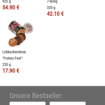
925 g
7-teilig
54.90 €
320 g
42.10 €
Lebkuchendose
"Frohes Fest"
220 g
17.90 €
Unsere Bestseller: